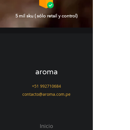
5 mil sku ( sólo retail y control)
aroma
+51 992710684
contacto@aroma.com.pe
Inicio