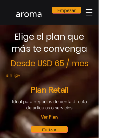
Empezar
aroma
Elige el plan que
más te convenga
Desde USD 65 / mes
sin igv
Plan Retail
Ideal para negocios de venta directa
de artículos o servicios
Ver Plan
Cotizar